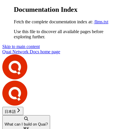
Documentation Index
Fetch the complete documentation index at:
/llms.txt
Use this file to discover all available pages before
exploring further.
Skip to main content
Quai Network Docs
home page
日本語
What can I build on Quai?
⌘
K