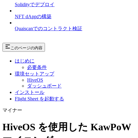
Solidityでデプロイ
NFT dAppの構築
Quaiscanでのコントラクト検証
このページの内容
はじめに
必要条件
環境セットアップ
HiveOS
ダッシュボード
インストール
Flight Sheet を起動する
マイナー
HiveOS を使用した KawPoW