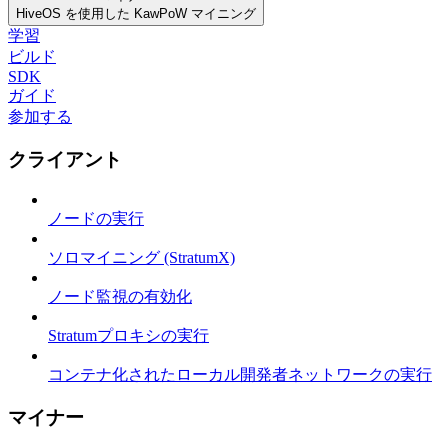
HiveOS を使用した KawPoW マイニング
学習
ビルド
SDK
ガイド
参加する
クライアント
ノードの実行
ソロマイニング (StratumX)
ノード監視の有効化
Stratumプロキシの実行
コンテナ化されたローカル開発者ネットワークの実行
マイナー