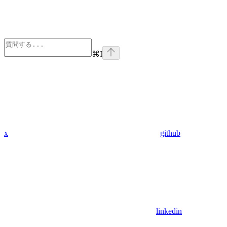
⌘
I
x
github
linkedin