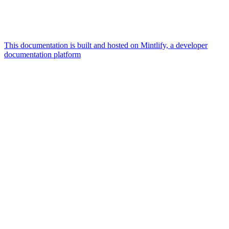
This documentation is built and hosted on Mintlify, a developer
documentation platform