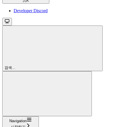
⌘
K
Developer Discord
검색...
Navigation
시작하기