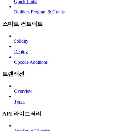
Quick Links
Builders Program & Grants
스마트 컨트랙트
Solidity
Deploy
Opcode Additions
트랜잭션
Overview
Types
API 라이브러리
JavaScript Libraries