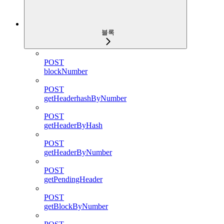
블록
POST
blockNumber
POST
getHeaderhashByNumber
POST
getHeaderByHash
POST
getHeaderByNumber
POST
getPendingHeader
POST
getBlockByNumber