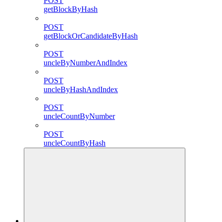
POST
getBlockByHash
POST
getBlockOrCandidateByHash
POST
uncleByNumberAndIndex
POST
uncleByHashAndIndex
POST
uncleCountByNumber
POST
uncleCountByHash