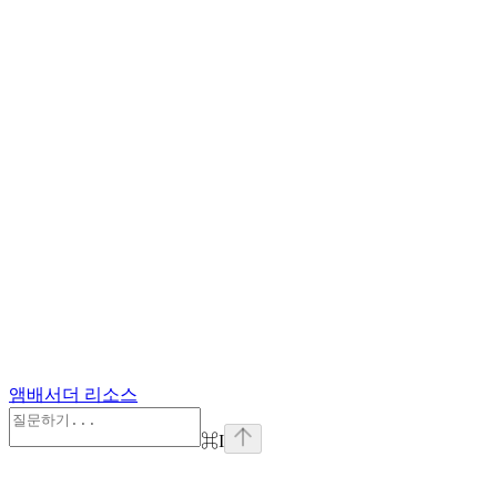
앰배서더 리소스
⌘
I