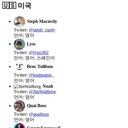
🇺🇸 미국
Steph Macurdy
Twitter:
@steph_curdy
언어: 영어
Lyss
Twitter:
@lysss302
언어: 영어, 스페인어
Broc Tolifson
Twitter:
@lostpeanut_
언어: 영어
Noah
Twitter:
@JimWallberg
언어: 영어
Quai Boss
Twitter:
@quaiboss
언어: 영어