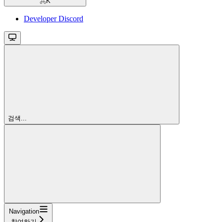
⌘
K
Developer Discord
검색...
Navigation
참여하기