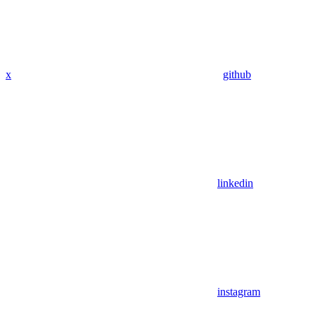
x
github
linkedin
instagram