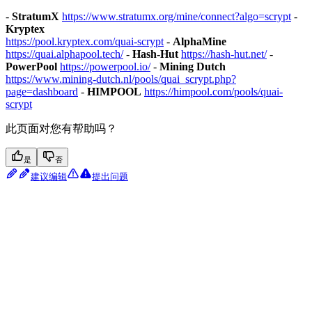
-
StratumX
https://www.stratumx.org/mine/connect?algo=scrypt
-
Kryptex
https://pool.kryptex.com/quai-scrypt
-
AlphaMine
https://quai.alphapool.tech/
-
Hash-Hut
https://hash-hut.net/
-
PowerPool
https://powerpool.io/
-
Mining Dutch
https://www.mining-dutch.nl/pools/quai_scrypt.php?
page=dashboard
-
HIMPOOL
https://himpool.com/pools/quai-
scrypt
此页面对您有帮助吗？
是
否
建议编辑
提出问题