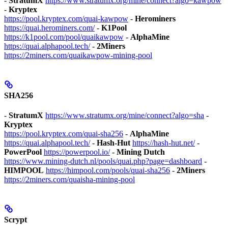
-
StratumX
https://www.stratumx.org/mine/connect?algo=kawpow
-
Kryptex
https://pool.kryptex.com/quai-kawpow
-
Herominers
https://quai.herominers.com/
-
K1Pool
https://k1pool.com/pool/quaikawpow
-
AlphaMine
https://quai.alphapool.tech/
-
2Miners
https://2miners.com/quaikawpow-mining-pool
SHA256
-
StratumX
https://www.stratumx.org/mine/connect?algo=sha
-
Kryptex
https://pool.kryptex.com/quai-sha256
-
AlphaMine
https://quai.alphapool.tech/
-
Hash-Hut
https://hash-hut.net/
-
PowerPool
https://powerpool.io/
-
Mining Dutch
https://www.mining-dutch.nl/pools/quai.php?page=dashboard
-
HIMPOOL
https://himpool.com/pools/quai-sha256
-
2Miners
https://2miners.com/quaisha-mining-pool
Scrypt