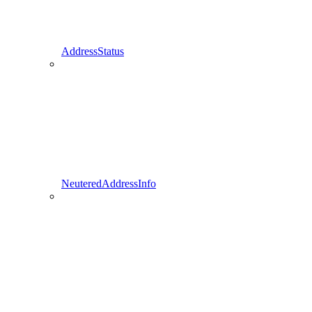
AddressStatus
NeuteredAddressInfo