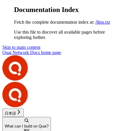
Documentation Index
Fetch the complete documentation index at:
/llms.txt
Use this file to discover all available pages before
exploring further.
Skip to main content
Quai Network Docs
home page
日本語
What can I build on Quai?
⌘
K