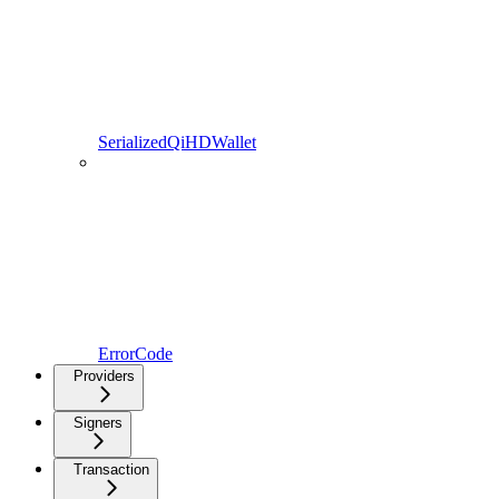
SerializedQiHDWallet
ErrorCode
Providers
Signers
Transaction