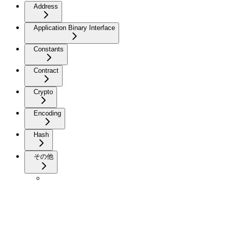
Address
Application Binary Interface
Constants
Contract
Crypto
Encoding
Hash
その他