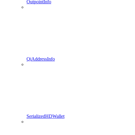
OutpointInfo
QiAddressInfo
SerializedHDWallet