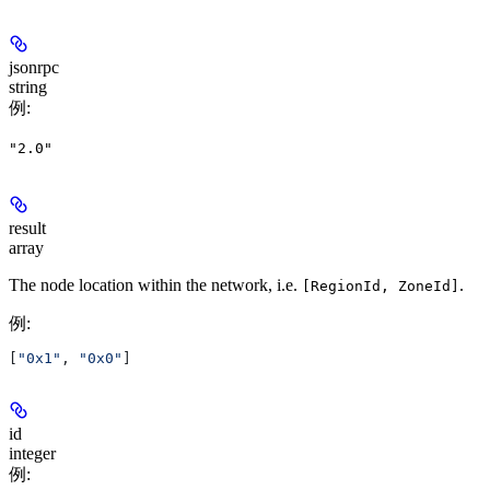
jsonrpc
string
例
:
"2.0"
result
array
The node location within the network, i.e.
.
[RegionId, ZoneId]
例
:
[
"0x1"
, 
"0x0"
]
id
integer
例
: