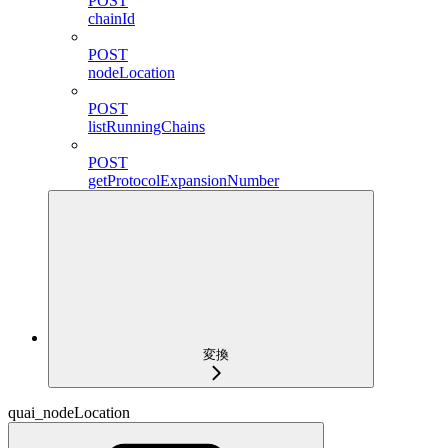
POST
chainId
POST
nodeLocation
POST
listRunningChains
POST
getProtocolExpansionNumber
変換
quai_nodeLocation