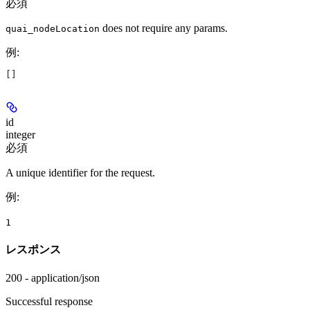
必須
does not require any params.
quai_nodeLocation
例
:
[]
id
integer
必須
A unique identifier for the request.
例
:
1
レスポンス
200 - application/json
Successful response