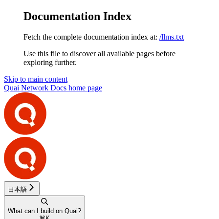
Documentation Index
Fetch the complete documentation index at:
/llms.txt
Use this file to discover all available pages before
exploring further.
Skip to main content
Quai Network Docs
home page
日本語
What can I build on Quai?
⌘
K