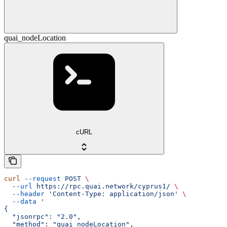
quai_nodeLocation
cURL
curl
 --request
 POST
 \
  --url
 https://rpc.quai.network/cyprus1/
 \
  --header
 'Content-Type: application/json'
 \
  --data
 '
{
  "jsonrpc": "2.0",
  "method": "quai_nodeLocation",