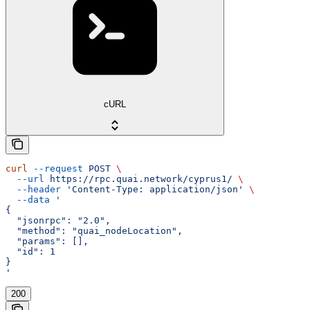
cURL
curl
 --request
 POST
 \
  --url
 https://rpc.quai.network/cyprus1/
 \
  --header
 'Content-Type: application/json'
 \
  --data
 '
{
  "jsonrpc": "2.0",
  "method": "quai_nodeLocation",
  "params": [],
  "id": 1
}
'
200