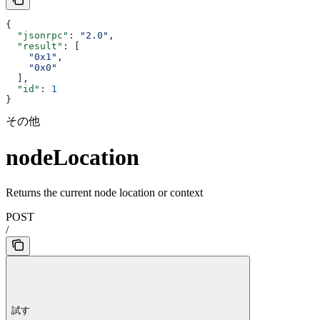
{
  "jsonrpc"
: 
"2.0"
,
  "result"
: [
    "0x1"
,
    "0x0"
  ],
  "id"
: 
1
}
その他
nodeLocation
Returns the current node location or context
POST
/
試す