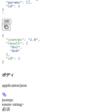
  "params": [],
  "id": 1
}
'
200
{
  "jsonrpc"
: 
"2.0"
,
  "result"
: [
    "0x1"
,
    "0x0"
  ],
  "id"
: 
1
}
ボディ
application/json
jsonrpc
enum<string>
必須