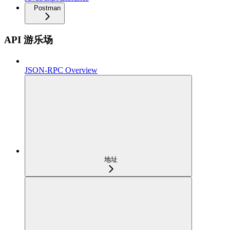
Postman
API 游乐场
JSON-RPC Overview
地址