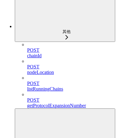
其他
POST
chainId
POST
nodeLocation
POST
listRunningChains
POST
getProtocolExpansionNumber