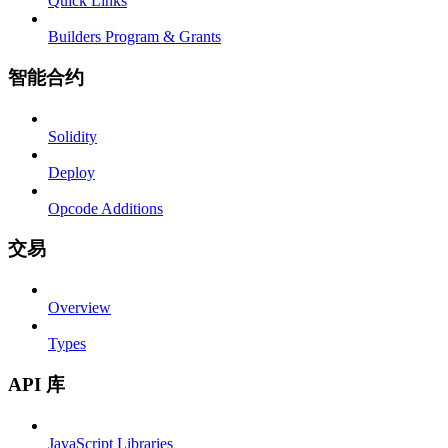
Quick Links
Builders Program & Grants
智能合约
Solidity
Deploy
Opcode Additions
交易
Overview
Types
API 库
JavaScript Libraries